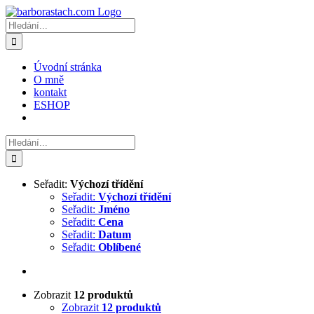
Přeskočit
na
Hledat:
obsah
Úvodní stránka
O mně
kontakt
ESHOP
Hledat:
Seřadit:
Výchozí třídění
Seřadit:
Výchozí třídění
Seřadit:
Jméno
Seřadit:
Cena
Seřadit:
Datum
Seřadit:
Oblíbené
Zobrazit
12 produktů
Zobrazit
12 produktů