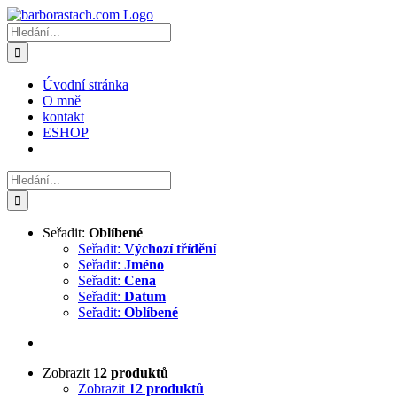
Přeskočit
na
Hledat:
obsah
Úvodní stránka
O mně
kontakt
ESHOP
Hledat:
Seřadit:
Oblíbené
Seřadit:
Výchozí třídění
Seřadit:
Jméno
Seřadit:
Cena
Seřadit:
Datum
Seřadit:
Oblíbené
Zobrazit
12 produktů
Zobrazit
12 produktů