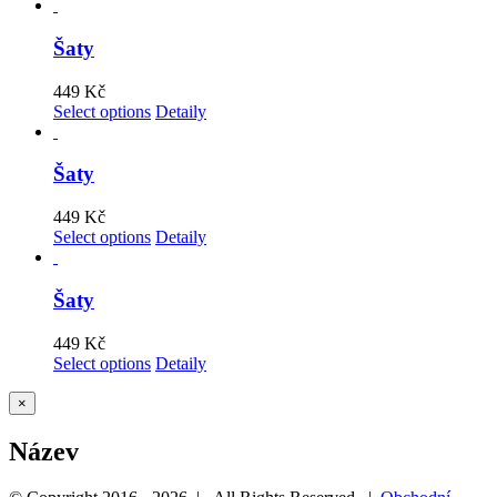
Šaty
449
Kč
Select options
Detaily
Šaty
449
Kč
Select options
Detaily
Šaty
449
Kč
Select options
Detaily
Zavřít
×
Rychlé
zobrazení
Název
produktu