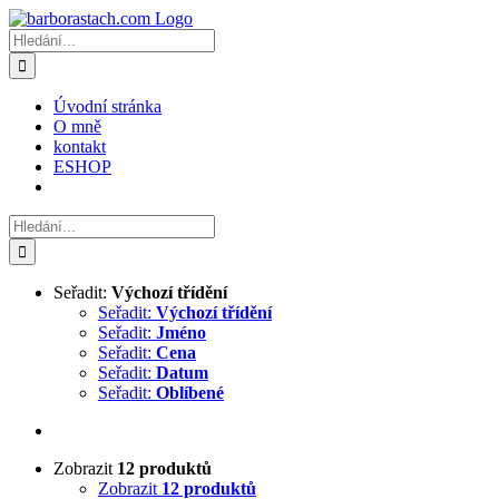
Přeskočit
na
Hledat:
obsah
Úvodní stránka
O mně
kontakt
ESHOP
Hledat:
Seřadit:
Výchozí třídění
Seřadit:
Výchozí třídění
Seřadit:
Jméno
Seřadit:
Cena
Seřadit:
Datum
Seřadit:
Oblíbené
Zobrazit
12 produktů
Zobrazit
12 produktů