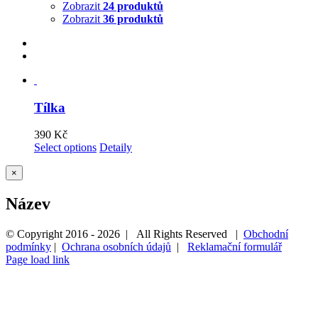
Zobrazit
24 produktů
Zobrazit
36 produktů
Tílka
390
Kč
Select options
Detaily
Zavřít
×
Rychlé
zobrazení
Název
produktu
© Copyright 2016 -
2026 | All Rights Reserved |
Obchodní
podmínky
|
Ochrana osobních údajů
|
Reklamační formulář
Page load link