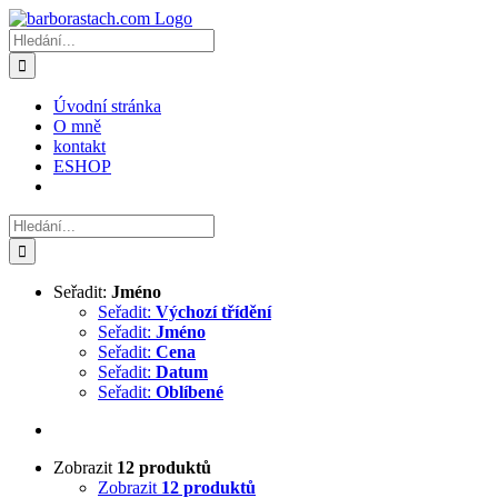
Přeskočit
na
Hledat:
obsah
Úvodní stránka
O mně
kontakt
ESHOP
Hledat:
Seřadit:
Jméno
Seřadit:
Výchozí třídění
Seřadit:
Jméno
Seřadit:
Cena
Seřadit:
Datum
Seřadit:
Oblíbené
Zobrazit
12 produktů
Zobrazit
12 produktů