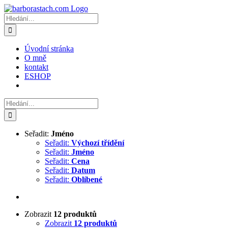
Přeskočit
na
Hledat:
obsah
Úvodní stránka
O mně
kontakt
ESHOP
Hledat:
Seřadit:
Jméno
Seřadit:
Výchozí třídění
Seřadit:
Jméno
Seřadit:
Cena
Seřadit:
Datum
Seřadit:
Oblíbené
Zobrazit
12 produktů
Zobrazit
12 produktů