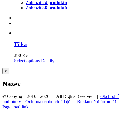
Zobrazit
24 produktů
Zobrazit
36 produktů
Tílka
390
Kč
Select options
Detaily
Zavřít
×
Rychlé
zobrazení
Název
produktu
© Copyright 2016 -
2026 | All Rights Reserved |
Obchodní
podmínky
|
Ochrana osobních údajů
|
Reklamační formulář
Page load link