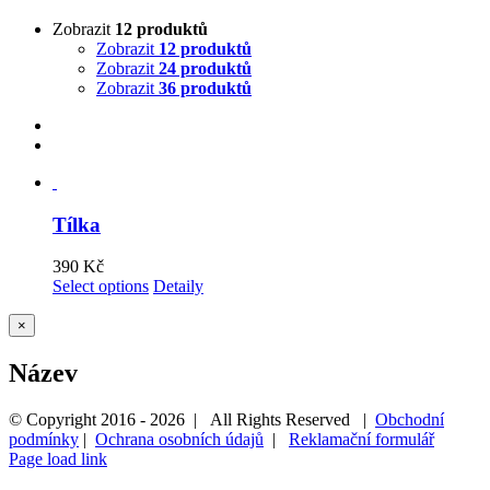
Zobrazit
12 produktů
Zobrazit
12 produktů
Zobrazit
24 produktů
Zobrazit
36 produktů
Tílka
390
Kč
Select options
Detaily
Zavřít
×
Rychlé
zobrazení
Název
produktu
© Copyright 2016 -
2026 | All Rights Reserved |
Obchodní
podmínky
|
Ochrana osobních údajů
|
Reklamační formulář
Page load link