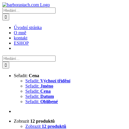
Přeskočit
na
Hledat:
obsah
Úvodní stránka
O mně
kontakt
ESHOP
Hledat:
Seřadit:
Cena
Seřadit:
Výchozí třídění
Seřadit:
Jméno
Seřadit:
Cena
Seřadit:
Datum
Seřadit:
Oblíbené
Zobrazit
12 produktů
Zobrazit
12 produktů