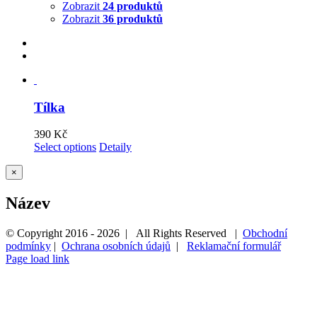
Zobrazit
24 produktů
Zobrazit
36 produktů
Tílka
390
Kč
Select options
Detaily
Zavřít
×
Rychlé
zobrazení
Název
produktu
© Copyright 2016 -
2026 | All Rights Reserved |
Obchodní
podmínky
|
Ochrana osobních údajů
|
Reklamační formulář
Page load link