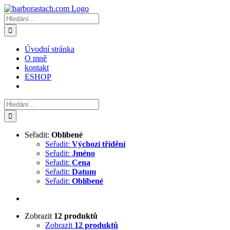
Přeskočit
na
Hledat:
obsah
Úvodní stránka
O mně
kontakt
ESHOP
Hledat:
Seřadit:
Oblíbené
Seřadit:
Výchozí třídění
Seřadit:
Jméno
Seřadit:
Cena
Seřadit:
Datum
Seřadit:
Oblíbené
Zobrazit
12 produktů
Zobrazit
12 produktů