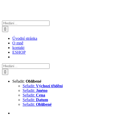
Hledat:
Úvodní stránka
O mně
kontakt
ESHOP
Hledat:
Seřadit:
Oblíbené
Seřadit:
Výchozí třídění
Seřadit:
Jméno
Seřadit:
Cena
Seřadit:
Datum
Seřadit:
Oblíbené