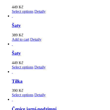
449
Kč
Select options
Detaily
Šaty
389
Kč
Add to cart
Detaily
Šaty
449
Kč
Select options
Detaily
Tílka
390
Kč
Select options
Detaily
Čepice jarní-podzimní