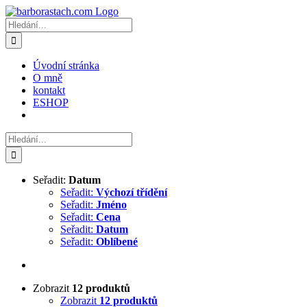
Přeskočit
na
Hledat:
obsah
Úvodní stránka
O mně
kontakt
ESHOP
Hledat:
Seřadit:
Datum
Seřadit:
Výchozí třídění
Seřadit:
Jméno
Seřadit:
Cena
Seřadit:
Datum
Seřadit:
Oblíbené
Zobrazit
12 produktů
Zobrazit
12 produktů