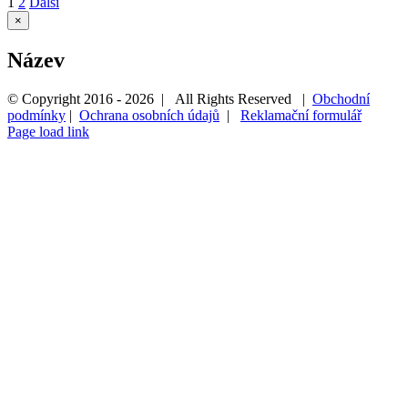
1
2
Další
Zavřít
×
Rychlé
zobrazení
Název
produktu
© Copyright 2016 -
2026 | All Rights Reserved |
Obchodní
podmínky
|
Ochrana osobních údajů
|
Reklamační formulář
Page load link
Přejít
nahoru