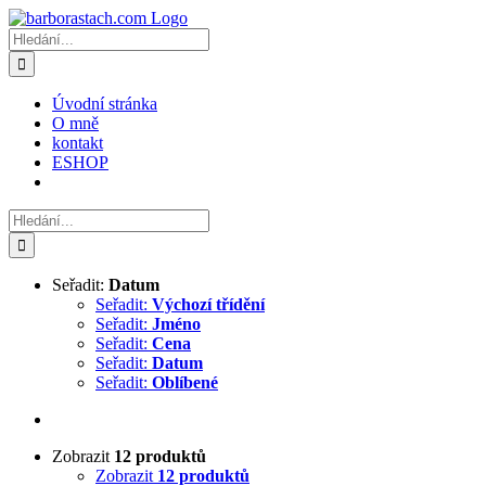
Přeskočit
na
Hledat:
obsah
Úvodní stránka
O mně
kontakt
ESHOP
Hledat:
Seřadit:
Datum
Seřadit:
Výchozí třídění
Seřadit:
Jméno
Seřadit:
Cena
Seřadit:
Datum
Seřadit:
Oblíbené
Zobrazit
12 produktů
Zobrazit
12 produktů