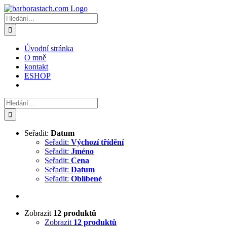
Přeskočit
na
Hledat:
obsah
Úvodní stránka
O mně
kontakt
ESHOP
Hledat:
Seřadit:
Datum
Seřadit:
Výchozí třídění
Seřadit:
Jméno
Seřadit:
Cena
Seřadit:
Datum
Seřadit:
Oblíbené
Zobrazit
12 produktů
Zobrazit
12 produktů