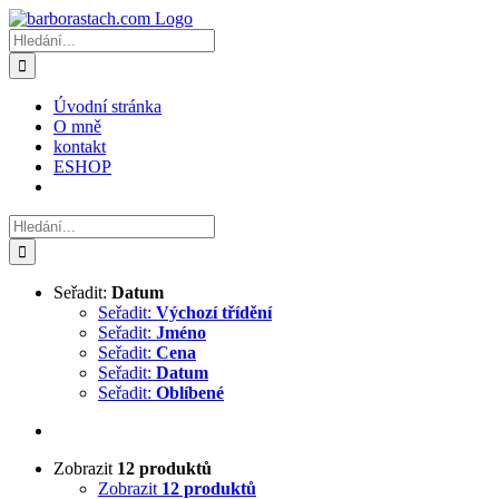
Přeskočit
na
Hledat:
obsah
Úvodní stránka
O mně
kontakt
ESHOP
Hledat:
Seřadit:
Datum
Seřadit:
Výchozí třídění
Seřadit:
Jméno
Seřadit:
Cena
Seřadit:
Datum
Seřadit:
Oblíbené
Zobrazit
12 produktů
Zobrazit
12 produktů