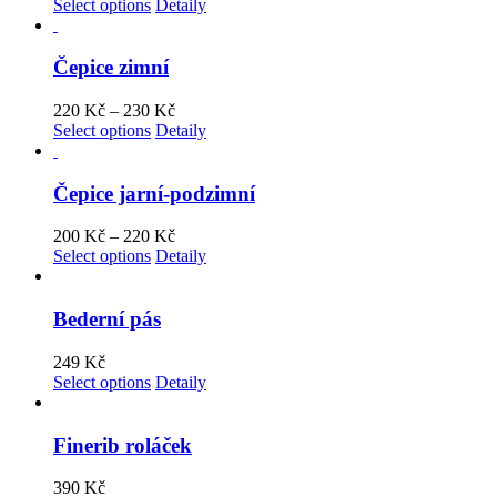
Select options
Detaily
Čepice zimní
220
Kč
–
230
Kč
Select options
Detaily
Čepice jarní-podzimní
200
Kč
–
220
Kč
Select options
Detaily
Bederní pás
249
Kč
Select options
Detaily
Finerib roláček
390
Kč