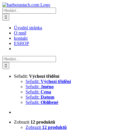
Přeskočit
na
Hledat:
obsah
Úvodní stránka
O mně
kontakt
ESHOP
Hledat:
Seřadit:
Výchozí třídění
Seřadit:
Výchozí třídění
Seřadit:
Jméno
Seřadit:
Cena
Seřadit:
Datum
Seřadit:
Oblíbené
Zobrazit
12 produktů
Zobrazit
12 produktů