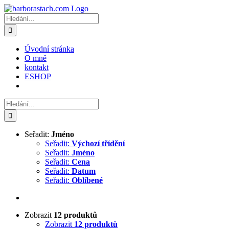
Přeskočit
na
Hledat:
obsah
Úvodní stránka
O mně
kontakt
ESHOP
Hledat:
Seřadit:
Jméno
Seřadit:
Výchozí třídění
Seřadit:
Jméno
Seřadit:
Cena
Seřadit:
Datum
Seřadit:
Oblíbené
Zobrazit
12 produktů
Zobrazit
12 produktů