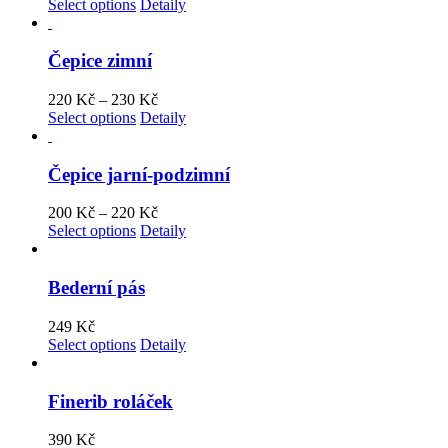
Select options
Detaily
Čepice zimní
220
Kč
–
230
Kč
Select options
Detaily
Čepice jarní-podzimní
200
Kč
–
220
Kč
Select options
Detaily
Bederní pás
249
Kč
Select options
Detaily
Finerib roláček
390
Kč