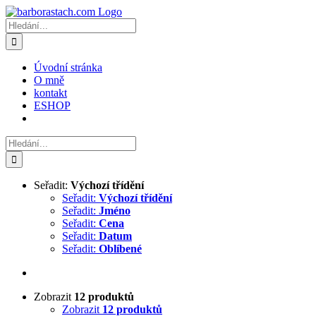
Přeskočit
na
Hledat:
obsah
Úvodní stránka
O mně
kontakt
ESHOP
Hledat:
Seřadit:
Výchozí třídění
Seřadit:
Výchozí třídění
Seřadit:
Jméno
Seřadit:
Cena
Seřadit:
Datum
Seřadit:
Oblíbené
Zobrazit
12 produktů
Zobrazit
12 produktů