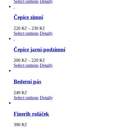
Select options
Detaily
Čepice zimní
220
Kč
–
230
Kč
Select options
Detaily
Čepice jarní-podzimní
200
Kč
–
220
Kč
Select options
Detaily
Bederní pás
249
Kč
Select options
Detaily
Finerib roláček
390
Kč