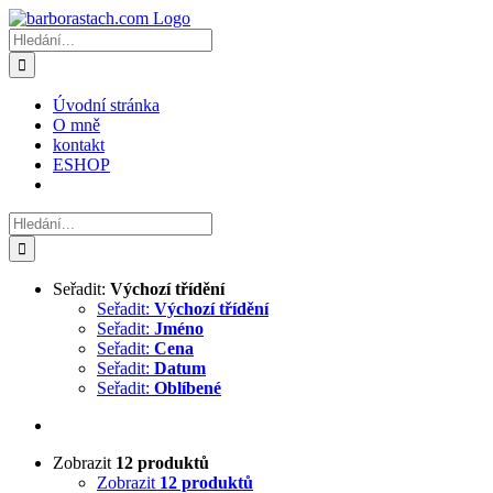
Přeskočit
na
Hledat:
obsah
Úvodní stránka
O mně
kontakt
ESHOP
Hledat:
Seřadit:
Výchozí třídění
Seřadit:
Výchozí třídění
Seřadit:
Jméno
Seřadit:
Cena
Seřadit:
Datum
Seřadit:
Oblíbené
Zobrazit
12 produktů
Zobrazit
12 produktů