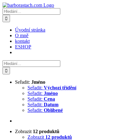
Přeskočit
na
Hledat:
obsah
Úvodní stránka
O mně
kontakt
ESHOP
Hledat:
Seřadit:
Jméno
Seřadit:
Výchozí třídění
Seřadit:
Jméno
Seřadit:
Cena
Seřadit:
Datum
Seřadit:
Oblíbené
Zobrazit
12 produktů
Zobrazit
12 produktů