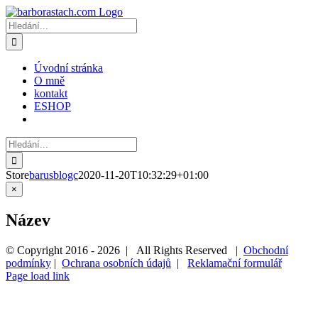
Přeskočit
na
Hledat:
obsah
Úvodní stránka
O mně
kontakt
ESHOP
Hledat:
Store
barusblogc
2020-11-20T10:32:29+01:00
Zavřít
×
Rychlé
zobrazení
Název
produktu
© Copyright 2016 -
2026 | All Rights Reserved |
Obchodní
podmínky
|
Ochrana osobních údajů
|
Reklamační formulář
Page load link