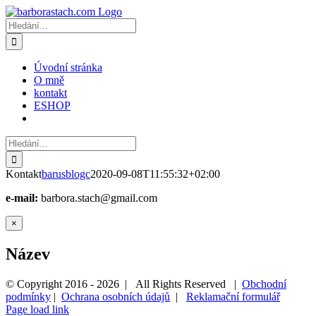
Přeskočit
na
Hledat:
obsah
Úvodní stránka
O mně
kontakt
ESHOP
Hledat:
Kontakt
barusblogc
2020-09-08T11:55:32+02:00
e-mail:
barbora.stach@gmail.com
Zavřít
×
Rychlé
zobrazení
Název
produktu
© Copyright 2016 -
2026 | All Rights Reserved |
Obchodní
podmínky
|
Ochrana osobních údajů
|
Reklamační formulář
Page load link