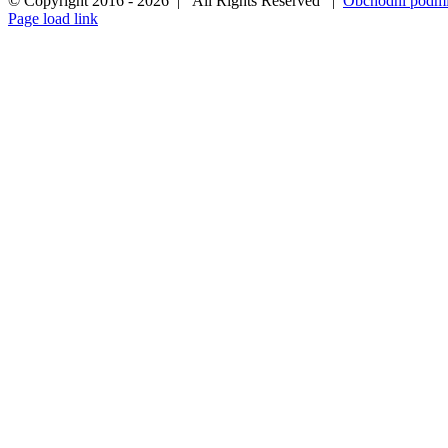
© Copyright 2016 -
2026 | All Rights Reserved |
Obchodní podm
Page load link
Přejít
nahoru