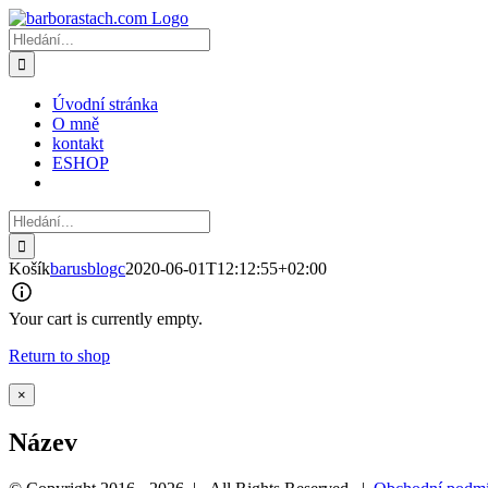
Přeskočit
na
Hledat:
obsah
Úvodní stránka
O mně
kontakt
ESHOP
Hledat:
Košík
barusblogc
2020-06-01T12:12:55+02:00
Your cart is currently empty.
Return to shop
Zavřít
×
Rychlé
zobrazení
Název
produktu