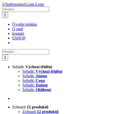
Přeskočit
na
Hledat:
obsah
Úvodní stránka
O mně
kontakt
ESHOP
Hledat:
Seřadit:
Výchozí třídění
Seřadit:
Výchozí třídění
Seřadit:
Jméno
Seřadit:
Cena
Seřadit:
Datum
Seřadit:
Oblíbené
Zobrazit
12 produktů
Zobrazit
12 produktů