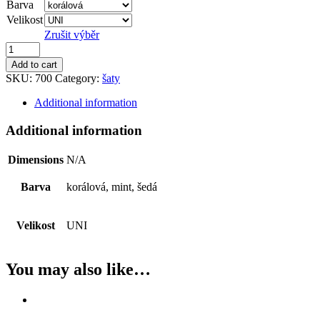
Barva
Velikost
Zrušit výběr
Šaty
quantity
Add to cart
SKU:
700
Category:
šaty
Additional information
Additional information
Dimensions
N/A
Barva
korálová, mint, šedá
Velikost
UNI
You may also like…