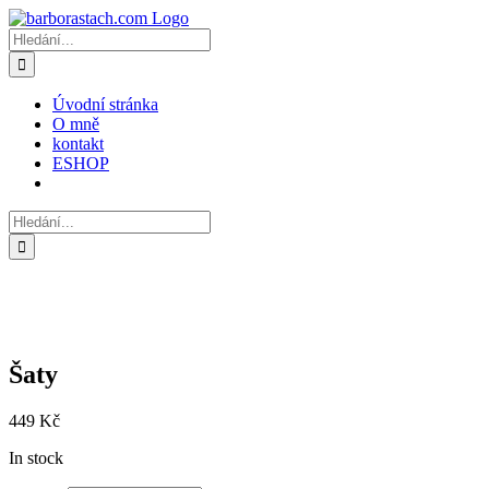
Přeskočit
na
Hledat:
obsah
Úvodní stránka
O mně
kontakt
ESHOP
Hledat:
Šaty
449
Kč
In stock