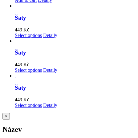
Add to cart
Detaily
Šaty
449
Kč
Select options
Detaily
Šaty
449
Kč
Select options
Detaily
Šaty
449
Kč
Select options
Detaily
Zavřít
×
Rychlé
zobrazení
Název
produktu