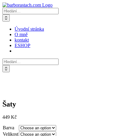
Přeskočit
na
Hledat:
obsah
Úvodní stránka
O mně
kontakt
ESHOP
Hledat:
Šaty
449
Kč
Barva
Velikost