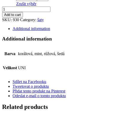
Zrušit výběr
Šaty
quantity
Add to cart
SKU:
930
Category:
šaty
Additional information
Additional information
Barva
korálová, mint, růžová, šedá
Velikost
UNI
Sdílet na Facebooku
Tweetovat o produktu
Přidat tento produkt na Pinterest
Odeslat e-mail o tomto produktu
Related products