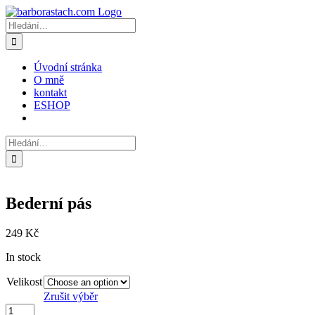
Přeskočit
na
Hledat:
obsah
Úvodní stránka
O mně
kontakt
ESHOP
Hledat:
Bederní pás
249
Kč
In stock
Velikost
Zrušit výběr
Bederní