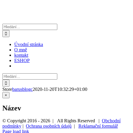
Hledat:
Úvodní stránka
O mně
kontakt
ESHOP
Hledat:
Store
barusblogc
2020-11-20T10:32:29+01:00
Zavřít
×
Rychlé
zobrazení
Název
produktu
© Copyright 2016 -
2026 | All Rights Reserved |
Obchodní
podmínky
|
Ochrana osobních údajů
|
Reklamační formulář
Page load link