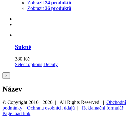
Zobrazit
24 produktů
Zobrazit
36 produktů
Sukně
380
Kč
Select options
Detaily
Zavřít
×
Rychlé
zobrazení
Název
produktu
© Copyright 2016 -
2026 | All Rights Reserved |
Obchodní
podmínky
|
Ochrana osobních údajů
|
Reklamační formulář
Page load link