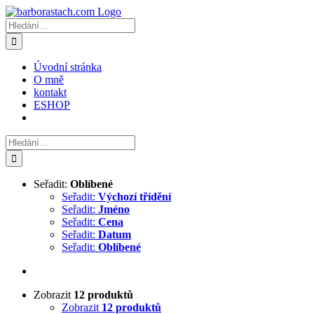
Přeskočit
na
Hledat:
obsah
Úvodní stránka
O mně
kontakt
ESHOP
Hledat:
Seřadit:
Oblíbené
Seřadit:
Výchozí třídění
Seřadit:
Jméno
Seřadit:
Cena
Seřadit:
Datum
Seřadit:
Oblíbené
Zobrazit
12 produktů
Zobrazit
12 produktů