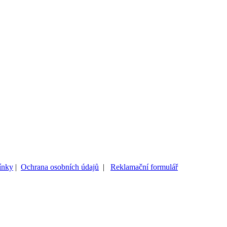
ínky
|
Ochrana osobních údajů
|
Reklamační formulář