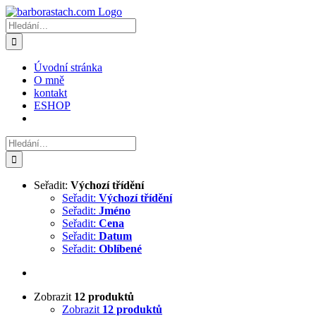
Přeskočit
na
Hledat:
obsah
Úvodní stránka
O mně
kontakt
ESHOP
Hledat:
Seřadit:
Výchozí třídění
Seřadit:
Výchozí třídění
Seřadit:
Jméno
Seřadit:
Cena
Seřadit:
Datum
Seřadit:
Oblíbené
Zobrazit
12 produktů
Zobrazit
12 produktů