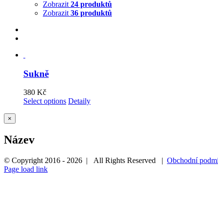
Zobrazit
24 produktů
Zobrazit
36 produktů
Sukně
380
Kč
Select options
Detaily
Zavřít
×
Rychlé
zobrazení
Název
produktu
© Copyright 2016 -
2026 | All Rights Reserved |
Obchodní podm
Page load link
Přejít
nahoru