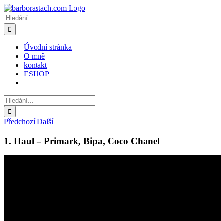
Přeskočit
na
Hledat:
obsah
Úvodní stránka
O mně
kontakt
ESHOP
Hledat:
Předchozí
Další
1. Haul – Primark, Bipa, Coco Chanel