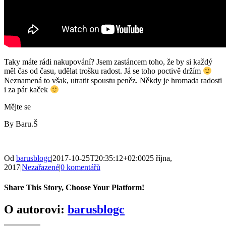
Taky máte rádi nakupování? Jsem zastáncem toho, že by si každý
měl čas od času, udělat trošku radost. Já se toho poctivě držím
Neznamená to však, utratit spoustu peněz. Někdy je hromada radosti
i za pár kaček
Mějte se
By Baru.Š
Od
barusblogc
|
2017-10-25T20:35:12+02:00
25 října,
2017
|
Nezařazené
|
0 komentářů
Share This Story, Choose Your Platform!
Facebook
Twitter
Reddit
LinkedIn
WhatsApp
Tumblr
Pinterest
Vk
E-
O autorovi:
barusblogc
mail