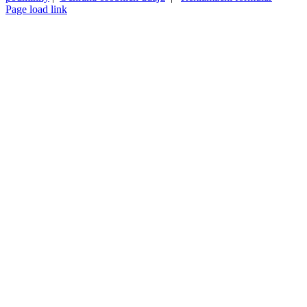
Page load link
Přejít
nahoru