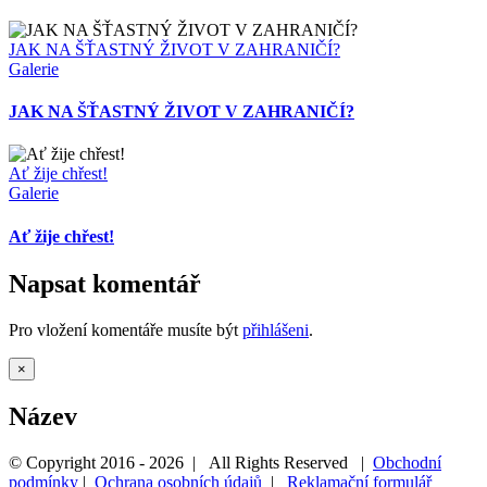
JAK NA ŠŤASTNÝ ŽIVOT V ZAHRANIČÍ?
Galerie
JAK NA ŠŤASTNÝ ŽIVOT V ZAHRANIČÍ?
Ať žije chřest!
Galerie
Ať žije chřest!
Napsat komentář
Pro vložení komentáře musíte být
přihlášeni
.
Zavřít
×
Rychlé
zobrazení
Název
produktu
© Copyright 2016 -
2026 | All Rights Reserved |
Obchodní
podmínky
|
Ochrana osobních údajů
|
Reklamační formulář