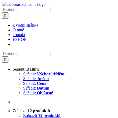
Přeskočit
na
Hledat:
obsah
Úvodní stránka
O mně
kontakt
ESHOP
Hledat:
Seřadit:
Datum
Seřadit:
Výchozí třídění
Seřadit:
Jméno
Seřadit:
Cena
Seřadit:
Datum
Seřadit:
Oblíbené
Zobrazit
12 produktů
Zobrazit
12 produktů