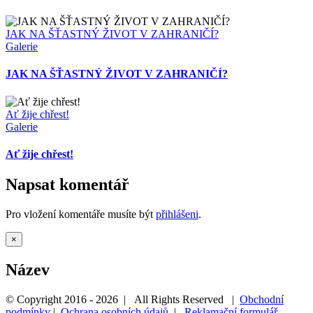
JAK NA ŠŤASTNÝ ŽIVOT V ZAHRANIČÍ?
Galerie
JAK NA ŠŤASTNÝ ŽIVOT V ZAHRANIČÍ?
Ať žije chřest!
Galerie
Ať žije chřest!
Napsat komentář
Pro vložení komentáře musíte být
přihlášeni
.
Zavřít
×
Rychlé
zobrazení
Název
produktu
© Copyright 2016 -
2026 | All Rights Reserved |
Obchodní
podmínky
|
Ochrana osobních údajů
|
Reklamační formulář