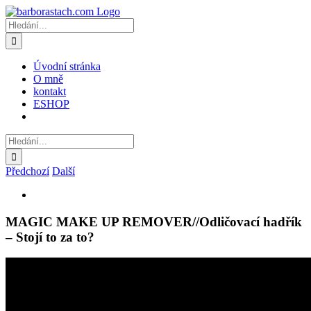
Přeskočit
na
Hledat:
obsah
Úvodní stránka
O mně
kontakt
ESHOP
Hledat:
Předchozí
Další
Zobrazit
větší
obrázek
MAGIC MAKE UP REMOVER//Odličovací hadřík
– Stojí to za to?