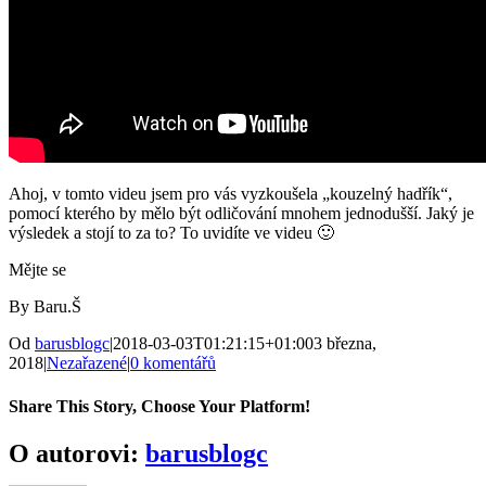
Ahoj, v tomto videu jsem pro vás vyzkoušela „kouzelný hadřík“,
pomocí kterého by mělo být odličování mnohem jednodušší. Jaký je
výsledek a stojí to za to? To uvidíte ve videu 🙂
Mějte se
By Baru.Š
Od
barusblogc
|
2018-03-03T01:21:15+01:00
3 března,
2018
|
Nezařazené
|
0 komentářů
Share This Story, Choose Your Platform!
Facebook
Twitter
Reddit
LinkedIn
WhatsApp
Tumblr
Pinterest
Vk
E-
O autorovi:
barusblogc
mail