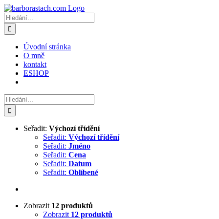
Přeskočit
na
Hledat:
obsah
Úvodní stránka
O mně
kontakt
ESHOP
Hledat:
Seřadit:
Výchozí třídění
Seřadit:
Výchozí třídění
Seřadit:
Jméno
Seřadit:
Cena
Seřadit:
Datum
Seřadit:
Oblíbené
Zobrazit
12 produktů
Zobrazit
12 produktů