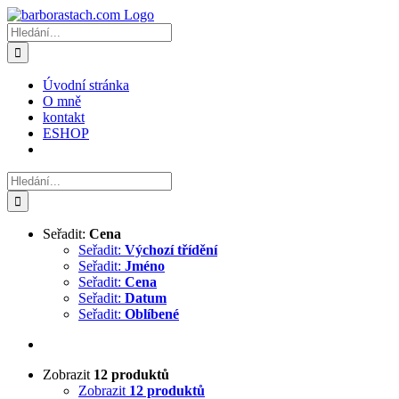
Přeskočit
na
Hledat:
obsah
Úvodní stránka
O mně
kontakt
ESHOP
Hledat:
Seřadit:
Cena
Seřadit:
Výchozí třídění
Seřadit:
Jméno
Seřadit:
Cena
Seřadit:
Datum
Seřadit:
Oblíbené
Zobrazit
12 produktů
Zobrazit
12 produktů