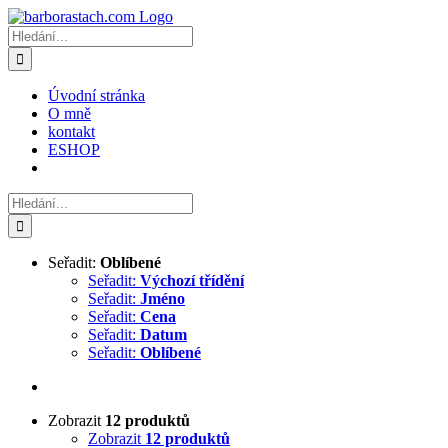
Přeskočit
na
Hledat:
obsah
Úvodní stránka
O mně
kontakt
ESHOP
Hledat:
Seřadit:
Oblíbené
Seřadit:
Výchozí třídění
Seřadit:
Jméno
Seřadit:
Cena
Seřadit:
Datum
Seřadit:
Oblíbené
Zobrazit
12 produktů
Zobrazit
12 produktů