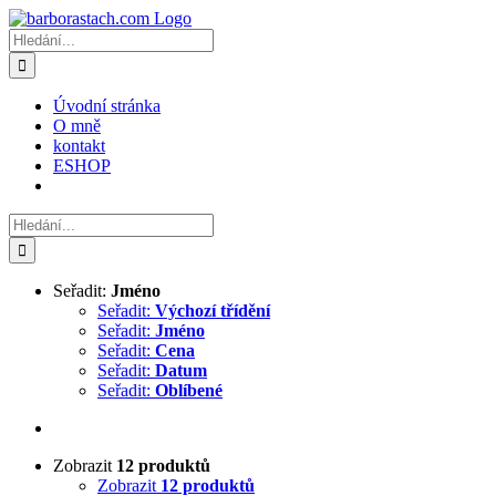
Přeskočit
na
Hledat:
obsah
Úvodní stránka
O mně
kontakt
ESHOP
Hledat:
Seřadit:
Jméno
Seřadit:
Výchozí třídění
Seřadit:
Jméno
Seřadit:
Cena
Seřadit:
Datum
Seřadit:
Oblíbené
Zobrazit
12 produktů
Zobrazit
12 produktů