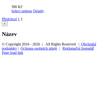
390
Kč
Select options
Detaily
Předchozí
1
2
Zavřít
×
Rychlé
zobrazení
Název
produktu
© Copyright 2016 -
2026 | All Rights Reserved |
Obchodní
podmínky
|
Ochrana osobních údajů
|
Reklamační formulář
Page load link
Přejít
nahoru