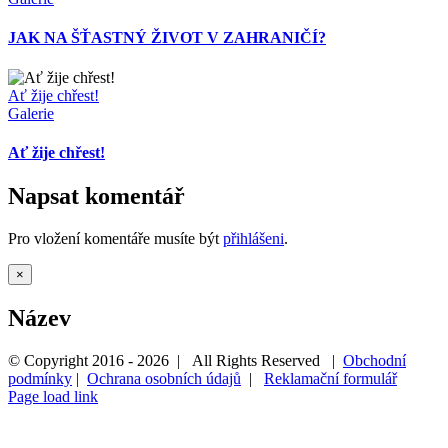
JAK NA ŠŤASTNÝ ŽIVOT V ZAHRANIČÍ?
Ať žije chřest!
Galerie
Ať žije chřest!
Napsat komentář
Pro vložení komentáře musíte být
přihlášeni
.
Zavřít
×
Rychlé
zobrazení
Název
produktu
© Copyright 2016 -
2026 | All Rights Reserved |
Obchodní
podmínky
|
Ochrana osobních údajů
|
Reklamační formulář
Page load link