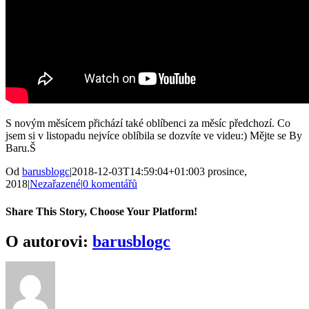
S novým měsícem přichází také oblíbenci za měsíc předchozí. Co
jsem si v listopadu nejvíce oblíbila se dozvíte ve videu:) Mějte se By
Baru.Š
Od
barusblogc
|
2018-12-03T14:59:04+01:00
3 prosince,
2018
|
Nezařazené
|
0 komentářů
Share This Story, Choose Your Platform!
Facebook
Twitter
Reddit
LinkedIn
WhatsApp
Tumblr
Pinterest
Vk
E-
O autorovi:
barusblogc
mail