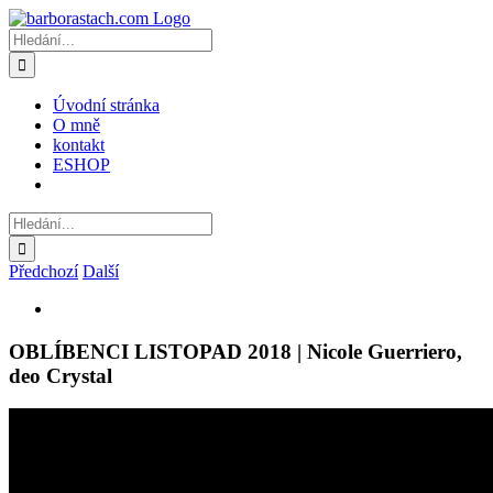
Přeskočit
na
Hledat:
obsah
Úvodní stránka
O mně
kontakt
ESHOP
Hledat:
Předchozí
Další
Zobrazit
větší
obrázek
OBLÍBENCI LISTOPAD 2018 | Nicole Guerriero,
deo Crystal