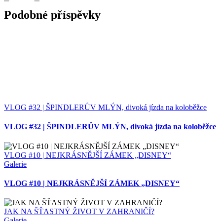
Podobné příspěvky
VLOG #32 | ŠPINDLERŮV MLÝN, divoká jízda na koloběžce
VLOG #32 | ŠPINDLERŮV MLÝN, divoká jízda na koloběžce
VLOG #10 | NEJKRÁSNĚJŠÍ ZÁMEK „DISNEY“
Galerie
VLOG #10 | NEJKRÁSNĚJŠÍ ZÁMEK „DISNEY“
JAK NA ŠŤASTNÝ ŽIVOT V ZAHRANIČÍ?
Galerie