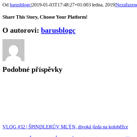
Od
barusblogc
|
2019-01-03T17:48:27+01:00
3 ledna, 2019
|
Nezařazen
Share This Story, Choose Your Platform!
Facebook
Twitter
Reddit
LinkedIn
WhatsApp
Tumblr
Pinterest
Vk
E-
O autorovi:
barusblogc
mail
Podobné příspěvky
VLOG #32 | ŠPINDLERŮV MLÝN, divoká jízda na koloběžce