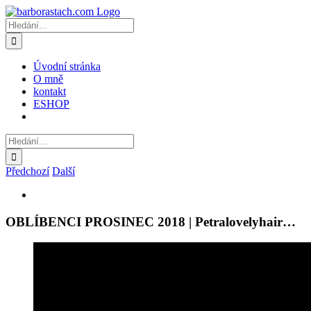
Přeskočit
na
Hledat:
obsah
Úvodní stránka
O mně
kontakt
ESHOP
Hledat:
Předchozí
Další
Zobrazit
větší
obrázek
OBLÍBENCI PROSINEC 2018 | Petralovelyhair…