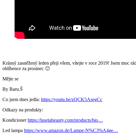
Krásný zasněžený leden přeji všem, vítejte v roce 2019! Jsem moc ráda
oblíbence za prosinec 🙂
Mějte se
By Baru.Š
Co jsem dnes jedla:
https://youtu.be/zQCK5AsegCc
Odkazy na produkty:
Kondicioner
https://lusetabeauty.com/products/bio…
Led lampa
https://www.amazon.de/Lampe-N%C3%A4ge…