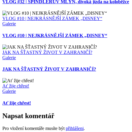
VLOG #32 | ŠPINDLERŮV MLÝN, divoká jízda na koloběžce
VLOG #10 | NEJKRÁSNĚJŠÍ ZÁMEK „DISNEY“
Galerie
VLOG #10 | NEJKRÁSNĚJŠÍ ZÁMEK „DISNEY“
JAK NA ŠŤASTNÝ ŽIVOT V ZAHRANIČÍ?
Galerie
JAK NA ŠŤASTNÝ ŽIVOT V ZAHRANIČÍ?
Ať žije chřest!
Galerie
Ať žije chřest!
Napsat komentář
Pro vložení komentáře musíte být
přihlášeni
.