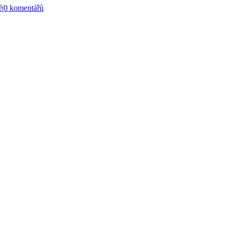
é
|
0 komentářů