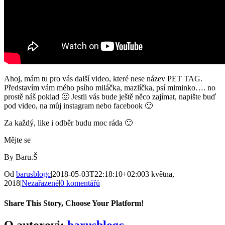
Ahoj, mám tu pro vás další video, které nese název PET TAG.
Představím vám mého psího miláčka, mazlíčka, psí miminko…. no
prostě náš poklad 🙂 Jestli vás bude ještě něco zajímat, napište buď
pod video, na můj instagram nebo facebook 🙂
Za každý, like i odběr budu moc ráda 🙂
Mějte se
By Baru.Š
Od
barusblogc
|
2018-05-03T22:18:10+02:00
3 května,
2018
|
Nezařazené
|
0 komentářů
Share This Story, Choose Your Platform!
Facebook
Twitter
Reddit
LinkedIn
WhatsApp
Tumblr
Pinterest
Vk
E-
O autorovi:
barusblogc