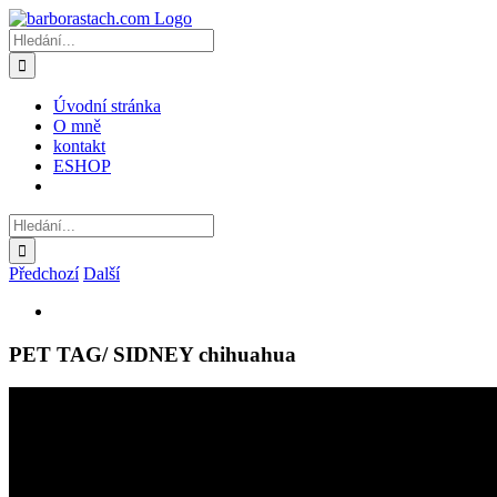
Přeskočit
na
Hledat:
obsah
Úvodní stránka
O mně
kontakt
ESHOP
Hledat:
Předchozí
Další
Zobrazit
větší
obrázek
PET TAG/ SIDNEY chihuahua