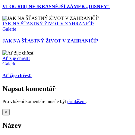
VLOG #10 | NEJKRÁSNĚJŠÍ ZÁMEK „DISNEY“
JAK NA ŠŤASTNÝ ŽIVOT V ZAHRANIČÍ?
Galerie
JAK NA ŠŤASTNÝ ŽIVOT V ZAHRANIČÍ?
Ať žije chřest!
Galerie
Ať žije chřest!
Napsat komentář
Pro vložení komentáře musíte být
přihlášeni
.
Zavřít
×
Rychlé
zobrazení
Název
produktu