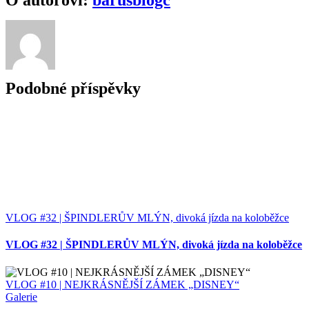
mail
Podobné příspěvky
VLOG #32 | ŠPINDLERŮV MLÝN, divoká jízda na koloběžce
VLOG #32 | ŠPINDLERŮV MLÝN, divoká jízda na koloběžce
VLOG #10 | NEJKRÁSNĚJŠÍ ZÁMEK „DISNEY“
Galerie