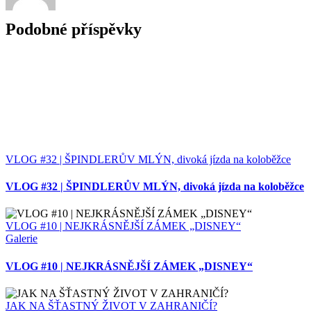
Podobné příspěvky
VLOG #32 | ŠPINDLERŮV MLÝN, divoká jízda na koloběžce
VLOG #32 | ŠPINDLERŮV MLÝN, divoká jízda na koloběžce
VLOG #10 | NEJKRÁSNĚJŠÍ ZÁMEK „DISNEY“
Galerie
VLOG #10 | NEJKRÁSNĚJŠÍ ZÁMEK „DISNEY“
JAK NA ŠŤASTNÝ ŽIVOT V ZAHRANIČÍ?