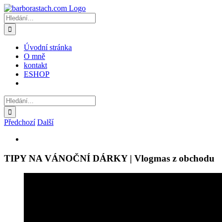
Přeskočit
na
Hledat:
obsah
Úvodní stránka
O mně
kontakt
ESHOP
Hledat:
Předchozí
Další
Zobrazit
větší
obrázek
TIPY NA VÁNOČNÍ DÁRKY | Vlogmas z obchodu