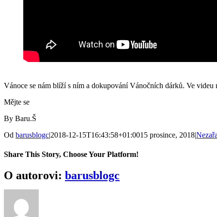
Vánoce se nám blíží s ním a dokupování Vánočních dárků. Ve videu na
Mějte se
By Baru.Š
Od
barusblogc
|
2018-12-15T16:43:58+01:00
15 prosince, 2018
|
Nezař
Share This Story, Choose Your Platform!
Facebook
Twitter
Reddit
LinkedIn
WhatsApp
Tumblr
Pinterest
Vk
E-
O autorovi:
barusblogc
mail