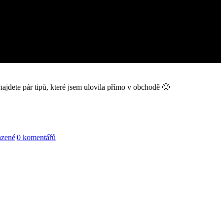
jdete pár tipů, které jsem ulovila přímo v obchodě 🙂
azené
|
0 komentářů