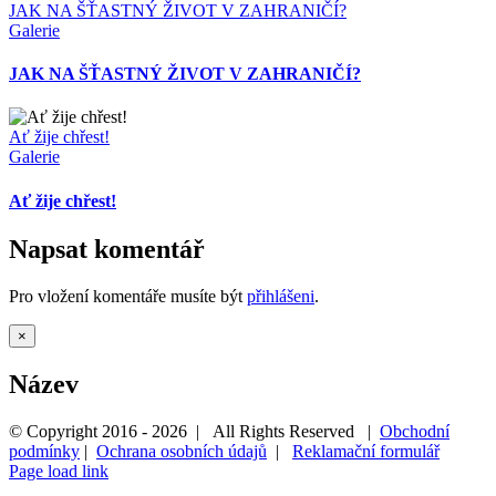
JAK NA ŠŤASTNÝ ŽIVOT V ZAHRANIČÍ?
Galerie
JAK NA ŠŤASTNÝ ŽIVOT V ZAHRANIČÍ?
Ať žije chřest!
Galerie
Ať žije chřest!
Napsat komentář
Pro vložení komentáře musíte být
přihlášeni
.
Zavřít
×
Rychlé
zobrazení
Název
produktu
© Copyright 2016 -
2026 | All Rights Reserved |
Obchodní
podmínky
|
Ochrana osobních údajů
|
Reklamační formulář
Page load link