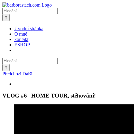
Přeskočit
na
Hledat:
obsah
Úvodní stránka
O mně
kontakt
ESHOP
Hledat:
Předchozí
Další
Zobrazit
větší
obrázek
VLOG #6 | HOME TOUR, stěhování!