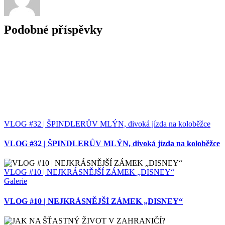
Podobné příspěvky
VLOG #32 | ŠPINDLERŮV MLÝN, divoká jízda na koloběžce
VLOG #32 | ŠPINDLERŮV MLÝN, divoká jízda na koloběžce
VLOG #10 | NEJKRÁSNĚJŠÍ ZÁMEK „DISNEY“
Galerie
VLOG #10 | NEJKRÁSNĚJŠÍ ZÁMEK „DISNEY“