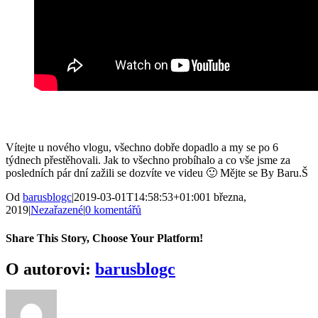
Vítejte u nového vlogu, všechno dobře dopadlo a my se po 6
týdnech přestěhovali. Jak to všechno probíhalo a co vše jsme za
posledních pár dní zažili se dozvíte ve videu 🙂 Mějte se By Baru.Š
Od
barusblogc
|
2019-03-01T14:58:53+01:00
1 března,
2019
|
Nezařazené
|
0 komentářů
Share This Story, Choose Your Platform!
Facebook
Twitter
Reddit
LinkedIn
WhatsApp
Tumblr
Pinterest
Vk
E-
O autorovi:
barusblogc
mail