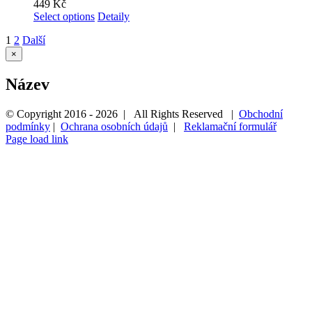
449
Kč
Select options
Detaily
1
2
Další
Zavřít
×
Rychlé
zobrazení
Název
produktu
© Copyright 2016 -
2026 | All Rights Reserved |
Obchodní
podmínky
|
Ochrana osobních údajů
|
Reklamační formulář
Page load link