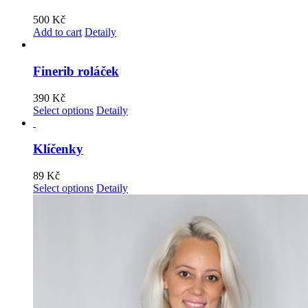
500
Kč
Add to cart
Detaily
Finerib roláček
390
Kč
Select options
Detaily
Klíčenky
89
Kč
Select options
Detaily