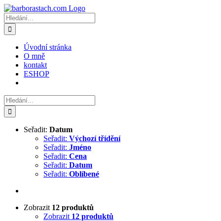
Přeskočit
na
Hledat:
obsah
Úvodní stránka
O mně
kontakt
ESHOP
Hledat:
Seřadit:
Datum
Seřadit:
Výchozí třídění
Seřadit:
Jméno
Seřadit:
Cena
Seřadit:
Datum
Seřadit:
Oblíbené
Zobrazit
12 produktů
Zobrazit
12 produktů