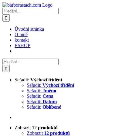
Přeskočit
na
Hledat:
obsah
Úvodní stránka
O mně
kontakt
ESHOP
Hledat:
Seřadit:
Výchozí třídění
Seřadit:
Výchozí třídění
Seřadit:
Jméno
Seřadit:
Cena
Seřadit:
Datum
Seřadit:
Oblíbené
Zobrazit
12 produktů
Zobrazit
12 produktů