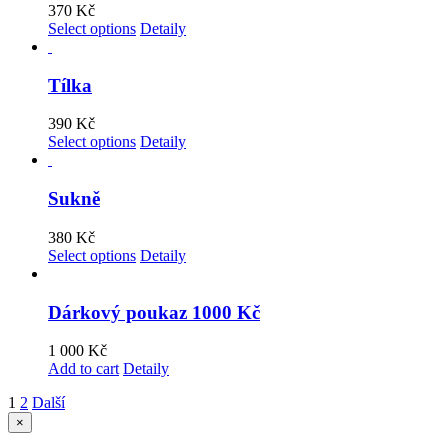
370
Kč
Select options
Detaily
Tílka
390
Kč
Select options
Detaily
Sukně
380
Kč
Select options
Detaily
Dárkový poukaz 1000 Kč
1 000
Kč
Add to cart
Detaily
1
2
Další
Zavřít
×
Rychlé