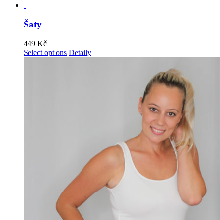
Šaty
449
Kč
Select options
Detaily