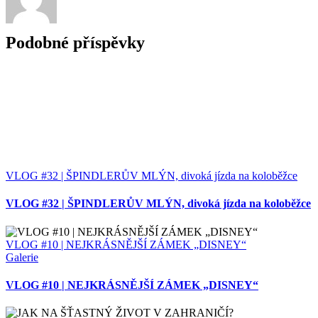
Podobné příspěvky
VLOG #32 | ŠPINDLERŮV MLÝN, divoká jízda na koloběžce
VLOG #32 | ŠPINDLERŮV MLÝN, divoká jízda na koloběžce
VLOG #10 | NEJKRÁSNĚJŠÍ ZÁMEK „DISNEY“
Galerie
VLOG #10 | NEJKRÁSNĚJŠÍ ZÁMEK „DISNEY“