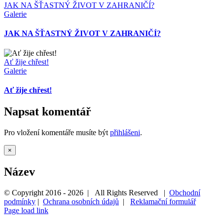
JAK NA ŠŤASTNÝ ŽIVOT V ZAHRANIČÍ?
Galerie
JAK NA ŠŤASTNÝ ŽIVOT V ZAHRANIČÍ?
Ať žije chřest!
Galerie
Ať žije chřest!
Napsat komentář
Pro vložení komentáře musíte být
přihlášeni
.
Zavřít
×
Rychlé
zobrazení
Název
produktu
© Copyright 2016 -
2026 | All Rights Reserved |
Obchodní
podmínky
|
Ochrana osobních údajů
|
Reklamační formulář
Page load link