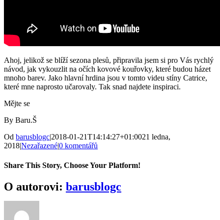
Ahoj, jelikož se blíží sezona plesů, připravila jsem si pro Vás rychlý
návod, jak vykouzlit na očích kovové kouřovky, které budou házet
mnoho barev. Jako hlavní hrdina jsou v tomto videu stíny Catrice,
které mne naprosto učarovaly. Tak snad najdete inspiraci.
Mějte se
By Baru.Š
Od
barusblogc
|
2018-01-21T14:14:27+01:00
21 ledna,
2018
|
Nezařazené
|
0 komentářů
Share This Story, Choose Your Platform!
Facebook
Twitter
Reddit
LinkedIn
WhatsApp
Tumblr
Pinterest
Vk
E-
O autorovi:
barusblogc
mail