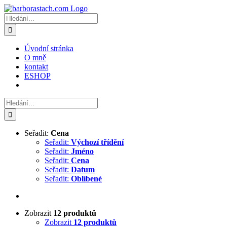
Přeskočit
na
Hledat:
obsah
Úvodní stránka
O mně
kontakt
ESHOP
Hledat:
Seřadit:
Cena
Seřadit:
Výchozí třídění
Seřadit:
Jméno
Seřadit:
Cena
Seřadit:
Datum
Seřadit:
Oblíbené
Zobrazit
12 produktů
Zobrazit
12 produktů