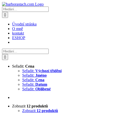
Přeskočit
na
Hledat:
obsah
Úvodní stránka
O mně
kontakt
ESHOP
Hledat:
Seřadit:
Cena
Seřadit:
Výchozí třídění
Seřadit:
Jméno
Seřadit:
Cena
Seřadit:
Datum
Seřadit:
Oblíbené
Zobrazit
12 produktů
Zobrazit
12 produktů