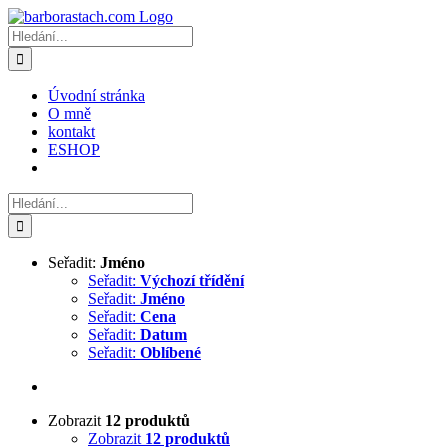
Přeskočit
na
Hledat:
obsah
Úvodní stránka
O mně
kontakt
ESHOP
Hledat:
Seřadit:
Jméno
Seřadit:
Výchozí třídění
Seřadit:
Jméno
Seřadit:
Cena
Seřadit:
Datum
Seřadit:
Oblíbené
Zobrazit
12 produktů
Zobrazit
12 produktů