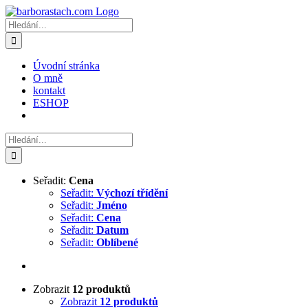
Přeskočit
na
Hledat:
obsah
Úvodní stránka
O mně
kontakt
ESHOP
Hledat:
Seřadit:
Cena
Seřadit:
Výchozí třídění
Seřadit:
Jméno
Seřadit:
Cena
Seřadit:
Datum
Seřadit:
Oblíbené
Zobrazit
12 produktů
Zobrazit
12 produktů