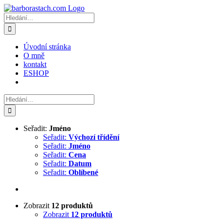
Přeskočit
na
Hledat:
obsah
Úvodní stránka
O mně
kontakt
ESHOP
Hledat:
Seřadit:
Jméno
Seřadit:
Výchozí třídění
Seřadit:
Jméno
Seřadit:
Cena
Seřadit:
Datum
Seřadit:
Oblíbené
Zobrazit
12 produktů
Zobrazit
12 produktů